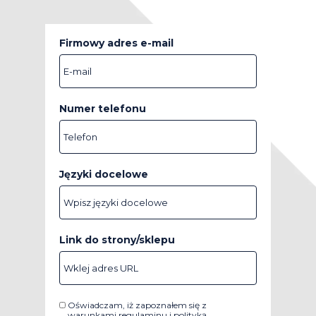
spójność treści i jednolity styl
tekstów.
Firmowy adres e-mail
Numer telefonu
Języki docelowe
Link do strony/sklepu
Oświadczam, iż zapoznałem się z
warunkami
regulaminu
i
polityką